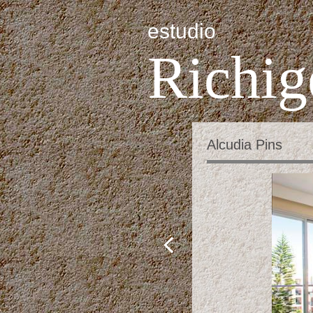
estudio
Richig
Alcudia Pins